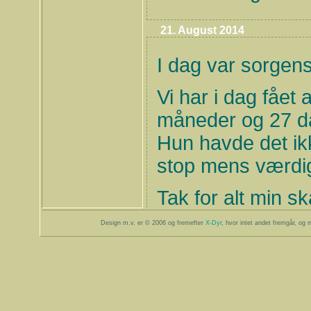
21. August 2014
I dag var sorgen
Vi har i dag fået a
måneder og 27 d
Hun havde det ikk
stop mens værdig
Tak for alt min sk
Du vil aldrig blive
Design m.v. er © 2006 og fremefter
X-Dyr
, hvor intet andet fremgår, og m
16. August 2014
I dag har
Comtess