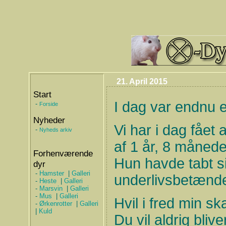
21. April 2015
Start
I dag var endnu 
-
Forside
Nyheder
Vi har i dag fået a
-
Nyheds arkiv
af 1 år, 8 måned
Forhenværende
Hun havde tabt 
dyr
-
Hamster
|
Galleri
underlivsbetændel
-
Heste
|
Galleri
-
Marsvin
|
Galleri
-
Mus
|
Galleri
Hvil i fred min ska
-
Ørkenrotter
|
Galleri
|
Kuld
Du vil aldrig blive