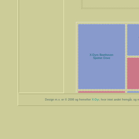
X-Dyrs Beethoven
Spottet Dove
Design m.v. er © 2006 og fremefter
X-Dyr
, hvor intet andet fremgår, og m
X-Dyrs Urd
Siamese