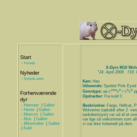
Start
-
Forside
X-Dyrs M10 Wolv
Nyheder
*24. April 2008 †19. 
-
Nyheds arkiv
Køn:
Han
Udseende:
Spottet Pink Eyed
chm
h
h
h
Genotype:
aa c
c
/ c
c
p
Forhenværende
Opdrætter:
Fra kuld
E
dyr
-
Hamster
|
Galleri
Beskrivelse:
Fargo, Hellcat, P
-
Heste
|
Galleri
Wolverine (opkaldt efter 2. ver
-
Marsvin
|
Galleri
tankdestroyer) var ud af et ov
-
Mus
|
Galleri
var lige så velkommen som all
-
Ørkenrotter
|
Galleri
vi var ikke forberedt på dem.
|
Kuld